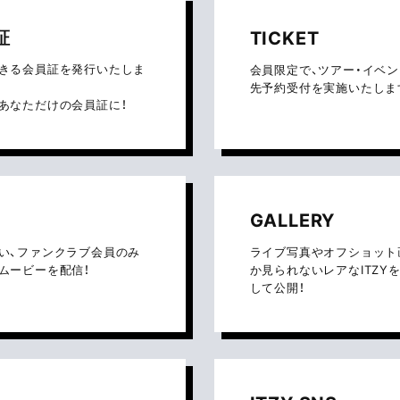
証
TICKET
きる会員証を発行いたしま
会員限定で、ツアー・イベ
先予約受付を実施いたしま
あなただけの会員証に！
GALLERY
い、ファンクラブ会員のみ
ライブ写真やオフショット
ムービーを配信！
か見られないレアなITZY
して公開！