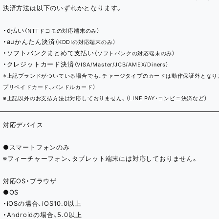
決済方法は以下のいずれかとなります。
・d払い
（NTTドコモの対応端末のみ）
・auかんたん決済
（KDDIの対応端末のみ）
・ソフトバンクまとめて支払い
（ソフトバンクの対応端末のみ）
・クレジットカード決済
（VISA/Master/JCB/AMEX/Diners）
※上記ブランドがついている場合でも、チャージタイプのカードは動作保証外となりま
プリペイドカード、バンドルカード）
※上記以外のお支払方法は対応しておりません。（LINE PAY・コンビニ決済など）
対応デバイス
●スマートフォンのみ
※フィーチャーフォン、タブレット端末には対応しておりません。
対応OS・ブラウザ
●OS
・iOSの場合、iOS10.0以上
・Androidの場合、5.0以上